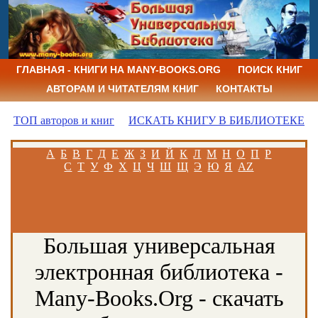
ГЛАВНАЯ - КНИГИ НА MANY-BOOKS.ORG
ПОИСК КНИГ
АВТОРАМ И ЧИТАТЕЛЯМ КНИГ
КОНТАКТЫ
ТОП авторов и книг
ИСКАТЬ КНИГУ В БИБЛИОТЕКЕ
А
Б
В
Г
Д
Е
Ж
З
И
Й
К
Л
М
Н
О
П
Р
С
Т
У
Ф
Х
Ц
Ч
Ш
Щ
Э
Ю
Я
AZ
Большая универсальная
электронная библиотека -
Many-Books.Org - скачать