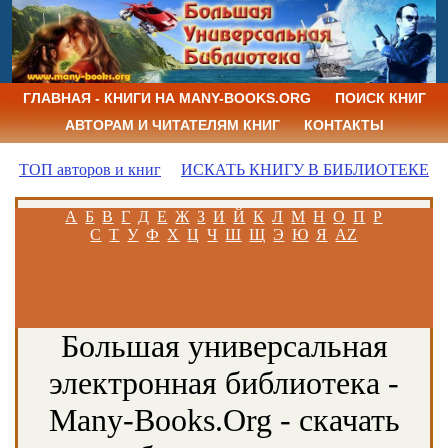
ГЛАВНАЯ - КНИГИ НА MANY-BOOKS.ORG
ПОИСК КНИГ
АВТОРАМ И ЧИТАТЕЛЯМ КНИГ
КОНТАКТЫ
ТОП авторов и книг
ИСКАТЬ КНИГУ В БИБЛИОТЕКЕ
А
Б
В
Г
Д
Е
Ж
З
И
Й
К
Л
М
Н
О
П
Р
С
Т
У
Ф
Х
Ц
Ч
Ш
Щ
Э
Ю
Я
AZ
Большая универсальная
электронная библиотека -
Many-Books.Org - скачать