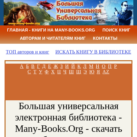
ГЛАВНАЯ - КНИГИ НА MANY-BOOKS.ORG
ПОИСК КНИГ
АВТОРАМ И ЧИТАТЕЛЯМ КНИГ
КОНТАКТЫ
ТОП авторов и книг
ИСКАТЬ КНИГУ В БИБЛИОТЕКЕ
А
Б
В
Г
Д
Е
Ж
З
И
Й
К
Л
М
Н
О
П
Р
С
Т
У
Ф
Х
Ц
Ч
Ш
Щ
Э
Ю
Я
AZ
Большая универсальная
электронная библиотека -
Many-Books.Org - скачать