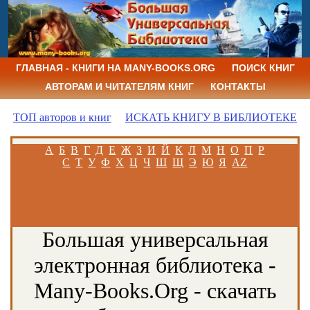
ГЛАВНАЯ - КНИГИ НА MANY-BOOKS.ORG
ПОИСК КНИГ
АВТОРАМ И ЧИТАТЕЛЯМ КНИГ
КОНТАКТЫ
ТОП авторов и книг
ИСКАТЬ КНИГУ В БИБЛИОТЕКЕ
А
Б
В
Г
Д
Е
Ж
З
И
Й
К
Л
М
Н
О
П
Р
С
Т
У
Ф
Х
Ц
Ч
Ш
Щ
Э
Ю
Я
AZ
Большая универсальная
электронная библиотека -
Many-Books.Org - скачать