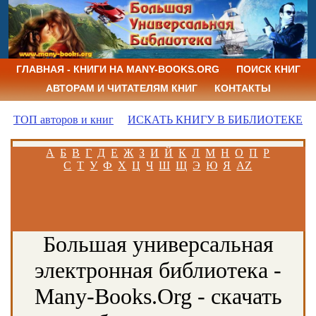
ГЛАВНАЯ - КНИГИ НА MANY-BOOKS.ORG
ПОИСК КНИГ
АВТОРАМ И ЧИТАТЕЛЯМ КНИГ
КОНТАКТЫ
ТОП авторов и книг
ИСКАТЬ КНИГУ В БИБЛИОТЕКЕ
А
Б
В
Г
Д
Е
Ж
З
И
Й
К
Л
М
Н
О
П
Р
С
Т
У
Ф
Х
Ц
Ч
Ш
Щ
Э
Ю
Я
AZ
Большая универсальная
электронная библиотека -
Many-Books.Org - скачать