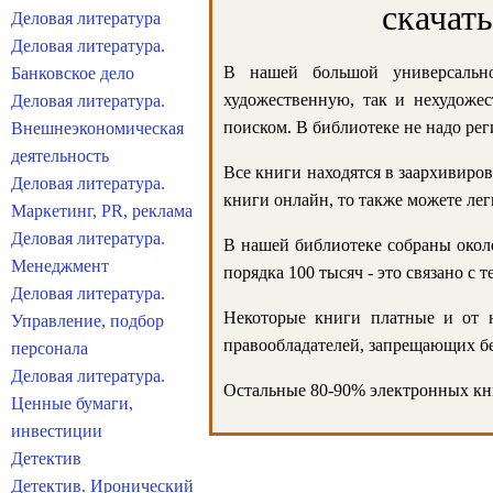
скачат
Деловая литература
Деловая литература.
В нашей большой универсально
Банковское дело
художественную, так и нехудожес
Деловая литература.
поиском. В библиотеке не надо реги
Внешнеэкономическая
деятельность
Все книги находятся в заархивиров
Деловая литература.
книги онлайн, то также можете лег
Маркетинг, PR, реклама
Деловая литература.
В нашей библиотеке собраны около
Менеджмент
порядка 100 тысяч - это связано с
Деловая литература.
Некоторые книги платные и от н
Управление, подбор
правообладателей, запрещающих бе
персонала
Деловая литература.
Остальные 80-90% электронных кни
Ценные бумаги,
инвестиции
Детектив
Детектив. Иронический