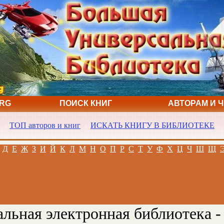
ORG
ПОИСК КНИГ
АВТОРАМ И 
ТОП авторов и книг
ИСКАТЬ КНИГУ В БИБЛИОТЕКЕ
Д
Е
Ж
З
И
Й
К
Л
М
Н
О
П
Р
С
Т
У
Ф
Х
Ц
Ч
Ш
Щ
льная электронная библиотека -