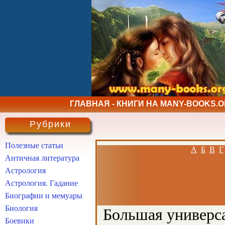
ГЛАВНАЯ - КНИГИ НА MANY-BOOKS.
Рубрики
Полезные статьи
А
Б
В
Г
Античная литература
Астрология
Астрология. Гадание
Биографии и мемуары
Биология
Большая универса
Боевики