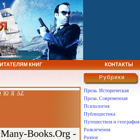
ЧИТАТЕЛЯМ КНИГ
КОНТАКТЫ
Рубрики
Проза. Историческая
Э
Ю
Я
AZ
Проза. Современная
Психология
Публицистика
Путешествия и география
Развлечения
 Many-Books.Org -
Разное