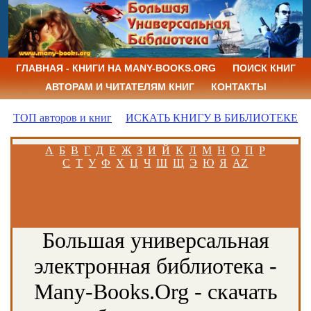
ГЛАВНАЯ - КНИГИ НА MANY-BOOKS.ORG
ПОИСК КНИГ
АВТОРАМ И ЧИТАТЕЛЯМ КНИГ
КОНТАКТЫ
ТОП авторов и книг
ИСКАТЬ КНИГУ В БИБЛИОТЕКЕ
А
Б
В
Г
Д
Е
Ж
З
И
Й
К
Л
М
Н
О
П
Р
С
Т
У
Ф
Х
Ц
Ч
Ш
Щ
Э
Ю
Я
AZ
Большая универсальная
электронная библиотека -
Many-Books.Org - скачать