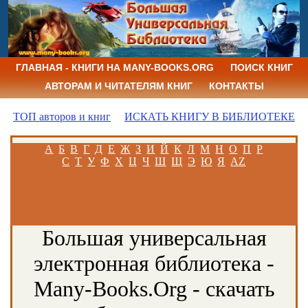
ГЛАВНАЯ - КНИГИ НА MANY-BOOKS.ORG
ПОИСК КНИГ
АВТОРАМ И ЧИТАТЕЛЯМ КНИГ
КОНТАКТЫ
ТОП авторов и книг
ИСКАТЬ КНИГУ В БИБЛИОТЕКЕ
А
Б
В
Г
Д
Е
Ж
З
И
Й
К
Л
М
Н
О
П
Р
С
Т
У
Ф
Х
Ц
Ч
Ш
Щ
Э
Ю
Я
AZ
Большая универсальная
электронная библиотека -
Many-Books.Org - скачать