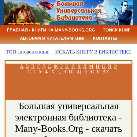
ГЛАВНАЯ - КНИГИ НА MANY-BOOKS.ORG
ПОИСК КНИГ
АВТОРАМ И ЧИТАТЕЛЯМ КНИГ
КОНТАКТЫ
ТОП авторов и книг
ИСКАТЬ КНИГУ В БИБЛИОТЕКЕ
А
Б
В
Г
Д
Е
Ж
З
И
Й
К
Л
М
Н
О
П
Р
С
Т
У
Ф
Х
Ц
Ч
Ш
Щ
Э
Ю
Я
AZ
Большая универсальная
электронная библиотека -
Many-Books.Org - скачать