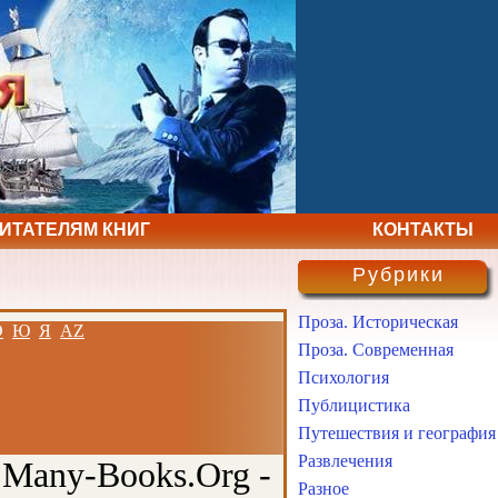
ЧИТАТЕЛЯМ КНИГ
КОНТАКТЫ
Рубрики
Проза. Историческая
Э
Ю
Я
AZ
Проза. Современная
Психология
Публицистика
Путешествия и география
Развлечения
 Many-Books.Org -
Разное