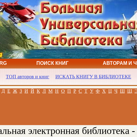
ORG
ПОИСК КНИГ
АВТОРАМ И 
ТОП авторов и книг
ИСКАТЬ КНИГУ В БИБЛИОТЕКЕ
Д
Е
Ж
З
И
Й
К
Л
М
Н
О
П
Р
С
Т
У
Ф
Х
Ц
Ч
Ш
Щ
льная электронная библиотека -