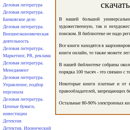
скачат
Деловая литература
Деловая литература.
В нашей большой универсально
Банковское дело
художественную, так и нехудожес
Деловая литература.
поиском. В библиотеке не надо реги
Внешнеэкономическая
деятельность
Все книги находятся в заархивиров
Деловая литература.
книги онлайн, то также можете лег
Маркетинг, PR, реклама
Деловая литература.
В нашей библиотеке собраны около
Менеджмент
порядка 100 тысяч - это связано с
Деловая литература.
Некоторые книги платные и от н
Управление, подбор
правообладателей, запрещающих бе
персонала
Деловая литература.
Остальные 80-90% электронных кни
Ценные бумаги,
инвестиции
Детектив
Детектив. Иронический