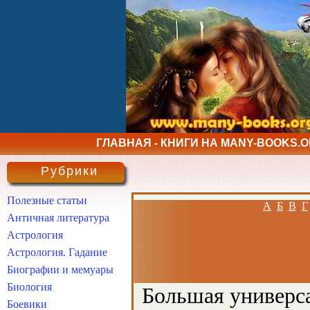
ГЛАВНАЯ - КНИГИ НА MANY-BOOKS.
Рубрики
Полезные статьи
А
Б
В
Г
Античная литература
Астрология
Астрология. Гадание
Биографии и мемуары
Биология
Большая универса
Боевики