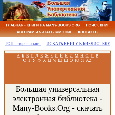
ГЛАВНАЯ - КНИГИ НА MANY-BOOKS.ORG
ПОИСК КНИГ
АВТОРАМ И ЧИТАТЕЛЯМ КНИГ
КОНТАКТЫ
ТОП авторов и книг
ИСКАТЬ КНИГУ В БИБЛИОТЕКЕ
А
Б
В
Г
Д
Е
Ж
З
И
Й
К
Л
М
Н
О
П
Р
С
Т
У
Ф
Х
Ц
Ч
Ш
Щ
Э
Ю
Я
AZ
Большая универсальная
электронная библиотека -
Many-Books.Org - скачать