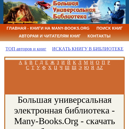
ГЛАВНАЯ - КНИГИ НА MANY-BOOKS.ORG
ПОИСК КНИГ
АВТОРАМ И ЧИТАТЕЛЯМ КНИГ
КОНТАКТЫ
ТОП авторов и книг
ИСКАТЬ КНИГУ В БИБЛИОТЕКЕ
А
Б
В
Г
Д
Е
Ж
З
И
Й
К
Л
М
Н
О
П
Р
С
Т
У
Ф
Х
Ц
Ч
Ш
Щ
Э
Ю
Я
AZ
Большая универсальная
электронная библиотека -
Many-Books.Org - скачать