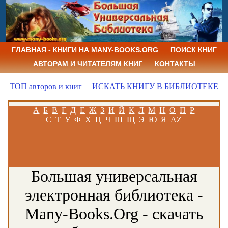
ГЛАВНАЯ - КНИГИ НА MANY-BOOKS.ORG
ПОИСК КНИГ
АВТОРАМ И ЧИТАТЕЛЯМ КНИГ
КОНТАКТЫ
ТОП авторов и книг
ИСКАТЬ КНИГУ В БИБЛИОТЕКЕ
А
Б
В
Г
Д
Е
Ж
З
И
Й
К
Л
М
Н
О
П
Р
С
Т
У
Ф
Х
Ц
Ч
Ш
Щ
Э
Ю
Я
AZ
Большая универсальная
электронная библиотека -
Many-Books.Org - скачать