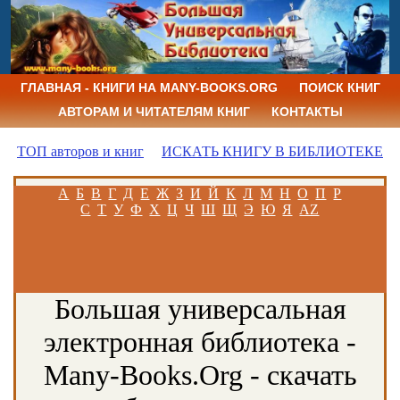
ГЛАВНАЯ - КНИГИ НА MANY-BOOKS.ORG
ПОИСК КНИГ
АВТОРАМ И ЧИТАТЕЛЯМ КНИГ
КОНТАКТЫ
ТОП авторов и книг
ИСКАТЬ КНИГУ В БИБЛИОТЕКЕ
А
Б
В
Г
Д
Е
Ж
З
И
Й
К
Л
М
Н
О
П
Р
С
Т
У
Ф
Х
Ц
Ч
Ш
Щ
Э
Ю
Я
AZ
Большая универсальная
электронная библиотека -
Many-Books.Org - скачать