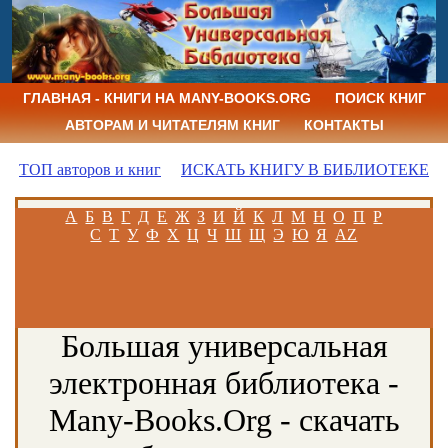
ГЛАВНАЯ - КНИГИ НА MANY-BOOKS.ORG
ПОИСК КНИГ
АВТОРАМ И ЧИТАТЕЛЯМ КНИГ
КОНТАКТЫ
ТОП авторов и книг
ИСКАТЬ КНИГУ В БИБЛИОТЕКЕ
А
Б
В
Г
Д
Е
Ж
З
И
Й
К
Л
М
Н
О
П
Р
С
Т
У
Ф
Х
Ц
Ч
Ш
Щ
Э
Ю
Я
AZ
Большая универсальная
электронная библиотека -
Many-Books.Org - скачать