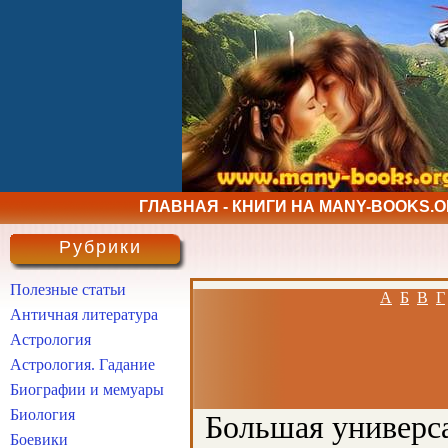
ГЛАВНАЯ - КНИГИ НА MANY-BOOKS.
Рубрики
Полезные статьи
А
Б
В
Г
Античная литература
Астрология
Астрология. Гадание
Биографии и мемуары
Биология
Большая универса
Боевики