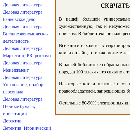
скачат
Деловая литература
Деловая литература.
В нашей большой универсально
Банковское дело
художественную, так и нехудожес
Деловая литература.
поиском. В библиотеке не надо реги
Внешнеэкономическая
деятельность
Все книги находятся в заархивиров
Деловая литература.
книги онлайн, то также можете лег
Маркетинг, PR, реклама
Деловая литература.
В нашей библиотеке собраны около
Менеджмент
порядка 100 тысяч - это связано с
Деловая литература.
Некоторые книги платные и от н
Управление, подбор
правообладателей, запрещающих бе
персонала
Деловая литература.
Остальные 80-90% электронных кни
Ценные бумаги,
инвестиции
Детектив
Детектив. Иронический