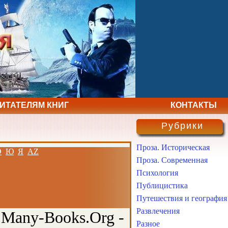
ЧИТАТЕЛЯМ КНИГ
КОНТАКТЫ
Рубрики
Проза. Историческая
Э
Ю
Я
AZ
Проза. Современная
Психология
Публицистика
Путешествия и география
Развлечения
 Many-Books.Org -
Разное