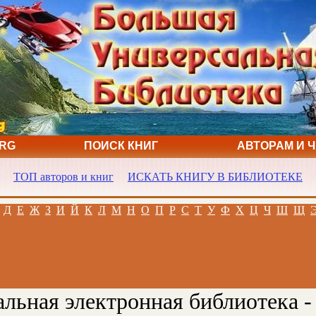
ORG
ПОИСК КНИГ
АВТОРАМ И 
ТОП авторов и книг
ИСКАТЬ КНИГУ В БИБЛИОТЕКЕ
Д
Е
Ж
З
И
Й
К
Л
М
Н
О
П
Р
С
Т
У
Ф
Х
Ц
Ч
Ш
Щ
льная электронная библиотека -