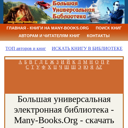
ГЛАВНАЯ - КНИГИ НА MANY-BOOKS.ORG
ПОИСК КНИГ
АВТОРАМ И ЧИТАТЕЛЯМ КНИГ
КОНТАКТЫ
ТОП авторов и книг
ИСКАТЬ КНИГУ В БИБЛИОТЕКЕ
А
Б
В
Г
Д
Е
Ж
З
И
Й
К
Л
М
Н
О
П
Р
С
Т
У
Ф
Х
Ц
Ч
Ш
Щ
Э
Ю
Я
AZ
Большая универсальная
электронная библиотека -
Many-Books.Org - скачать