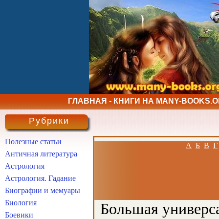
ГЛАВНАЯ - КНИГИ НА MANY-BOOKS.
Рубрики
Полезные статьи
А
Б
В
Г
Античная литература
Астрология
Астрология. Гадание
Биографии и мемуары
Биология
Большая универса
Боевики