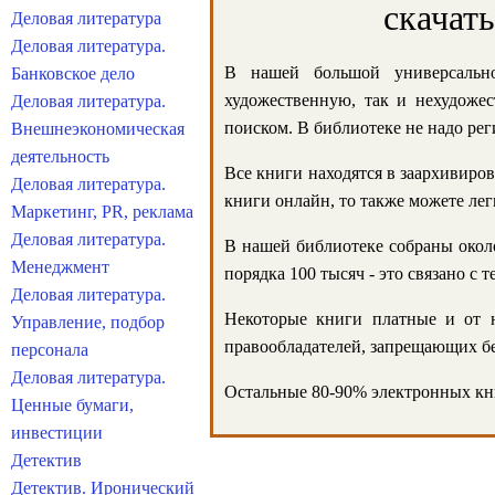
скачат
Деловая литература
Деловая литература.
В нашей большой универсально
Банковское дело
художественную, так и нехудожес
Деловая литература.
поиском. В библиотеке не надо реги
Внешнеэкономическая
деятельность
Все книги находятся в заархивиров
Деловая литература.
книги онлайн, то также можете лег
Маркетинг, PR, реклама
Деловая литература.
В нашей библиотеке собраны около
Менеджмент
порядка 100 тысяч - это связано с
Деловая литература.
Некоторые книги платные и от н
Управление, подбор
правообладателей, запрещающих бе
персонала
Деловая литература.
Остальные 80-90% электронных кни
Ценные бумаги,
инвестиции
Детектив
Детектив. Иронический