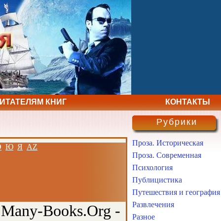
ЧИТАТЕЛЯМ КНИГ
КОНТАКТЫ
Рубрики
Проза. Историческая
Э
Ю
Я
AZ
Проза. Современная
Психология
Публицистика
Путешествия и география
Развлечения
 Many-Books.Org -
Разное