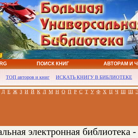
ORG
ПОИСК КНИГ
АВТОРАМ И 
ТОП авторов и книг
ИСКАТЬ КНИГУ В БИБЛИОТЕКЕ
Д
Е
Ж
З
И
Й
К
Л
М
Н
О
П
Р
С
Т
У
Ф
Х
Ц
Ч
Ш
Щ
льная электронная библиотека -