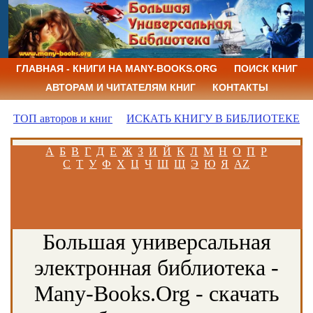
ГЛАВНАЯ - КНИГИ НА MANY-BOOKS.ORG
ПОИСК КНИГ
АВТОРАМ И ЧИТАТЕЛЯМ КНИГ
КОНТАКТЫ
ТОП авторов и книг
ИСКАТЬ КНИГУ В БИБЛИОТЕКЕ
А
Б
В
Г
Д
Е
Ж
З
И
Й
К
Л
М
Н
О
П
Р
С
Т
У
Ф
Х
Ц
Ч
Ш
Щ
Э
Ю
Я
AZ
Большая универсальная
электронная библиотека -
Many-Books.Org - скачать