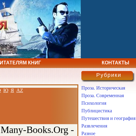
ЧИТАТЕЛЯМ КНИГ
КОНТАКТЫ
Рубрики
Проза. Историческая
Э
Ю
Я
AZ
Проза. Современная
Психология
Публицистика
Путешествия и география
Развлечения
 Many-Books.Org -
Разное