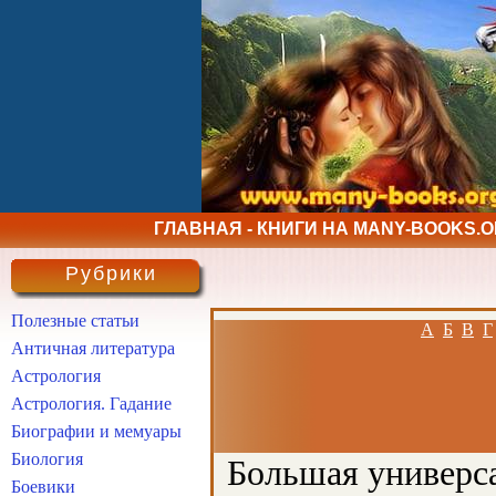
ГЛАВНАЯ - КНИГИ НА MANY-BOOKS.
Рубрики
Полезные статьи
А
Б
В
Г
Античная литература
Астрология
Астрология. Гадание
Биографии и мемуары
Биология
Большая универса
Боевики