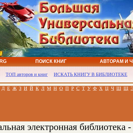
ORG
ПОИСК КНИГ
АВТОРАМ И 
ТОП авторов и книг
ИСКАТЬ КНИГУ В БИБЛИОТЕКЕ
Д
Е
Ж
З
И
Й
К
Л
М
Н
О
П
Р
С
Т
У
Ф
Х
Ц
Ч
Ш
Щ
льная электронная библиотека -