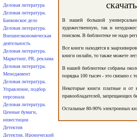
скачат
Деловая литература
Деловая литература.
В нашей большой универсально
Банковское дело
художественную, так и нехудожес
Деловая литература.
поиском. В библиотеке не надо реги
Внешнеэкономическая
деятельность
Все книги находятся в заархивиров
Деловая литература.
книги онлайн, то также можете лег
Маркетинг, PR, реклама
Деловая литература.
В нашей библиотеке собраны около
Менеджмент
порядка 100 тысяч - это связано с
Деловая литература.
Некоторые книги платные и от н
Управление, подбор
правообладателей, запрещающих бе
персонала
Деловая литература.
Остальные 80-90% электронных кни
Ценные бумаги,
инвестиции
Детектив
Детектив. Иронический