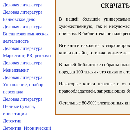
скачат
Деловая литература
Деловая литература.
В нашей большой универсально
Банковское дело
художественную, так и нехудожес
Деловая литература.
поиском. В библиотеке не надо реги
Внешнеэкономическая
деятельность
Все книги находятся в заархивиров
Деловая литература.
книги онлайн, то также можете лег
Маркетинг, PR, реклама
Деловая литература.
В нашей библиотеке собраны около
Менеджмент
порядка 100 тысяч - это связано с
Деловая литература.
Некоторые книги платные и от н
Управление, подбор
правообладателей, запрещающих бе
персонала
Деловая литература.
Остальные 80-90% электронных кни
Ценные бумаги,
инвестиции
Детектив
Детектив. Иронический