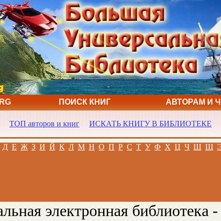
ORG
ПОИСК КНИГ
АВТОРАМ И 
ТОП авторов и книг
ИСКАТЬ КНИГУ В БИБЛИОТЕКЕ
Д
Е
Ж
З
И
Й
К
Л
М
Н
О
П
Р
С
Т
У
Ф
Х
Ц
Ч
Ш
Щ
льная электронная библиотека -