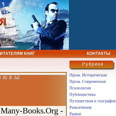
ЧИТАТЕЛЯМ КНИГ
КОНТАКТЫ
Рубрики
Проза. Историческая
Э
Ю
Я
AZ
Проза. Современная
Психология
Публицистика
Путешествия и география
Развлечения
 Many-Books.Org -
Разное