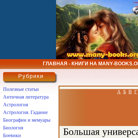
ГЛАВНАЯ - КНИГИ НА MANY-BOOKS.
Рубрики
Полезные статьи
А
Б
В
Г
Античная литература
Астрология
Астрология. Гадание
Биографии и мемуары
Биология
Большая универса
Боевики