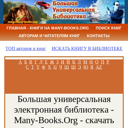
ГЛАВНАЯ - КНИГИ НА MANY-BOOKS.ORG
ПОИСК КНИГ
АВТОРАМ И ЧИТАТЕЛЯМ КНИГ
КОНТАКТЫ
ТОП авторов и книг
ИСКАТЬ КНИГУ В БИБЛИОТЕКЕ
А
Б
В
Г
Д
Е
Ж
З
И
Й
К
Л
М
Н
О
П
Р
С
Т
У
Ф
Х
Ц
Ч
Ш
Щ
Э
Ю
Я
AZ
Большая универсальная
электронная библиотека -
Many-Books.Org - скачать