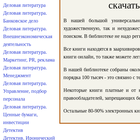
скачат
Деловая литература
Деловая литература.
В нашей большой универсально
Банковское дело
художественную, так и нехудожес
Деловая литература.
поиском. В библиотеке не надо реги
Внешнеэкономическая
деятельность
Все книги находятся в заархивиров
Деловая литература.
книги онлайн, то также можете лег
Маркетинг, PR, реклама
Деловая литература.
В нашей библиотеке собраны около
Менеджмент
порядка 100 тысяч - это связано с
Деловая литература.
Некоторые книги платные и от н
Управление, подбор
правообладателей, запрещающих бе
персонала
Деловая литература.
Остальные 80-90% электронных кни
Ценные бумаги,
инвестиции
Детектив
Детектив. Иронический