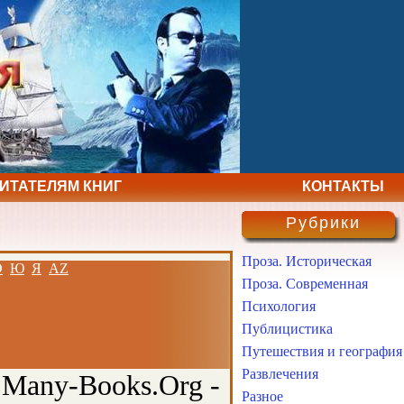
ЧИТАТЕЛЯМ КНИГ
КОНТАКТЫ
Рубрики
Проза. Историческая
Э
Ю
Я
AZ
Проза. Современная
Психология
Публицистика
Путешествия и география
Развлечения
 Many-Books.Org -
Разное