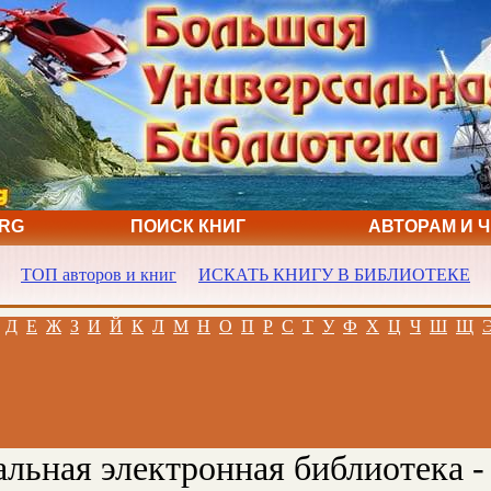
ORG
ПОИСК КНИГ
АВТОРАМ И 
ТОП авторов и книг
ИСКАТЬ КНИГУ В БИБЛИОТЕКЕ
Д
Е
Ж
З
И
Й
К
Л
М
Н
О
П
Р
С
Т
У
Ф
Х
Ц
Ч
Ш
Щ
льная электронная библиотека -