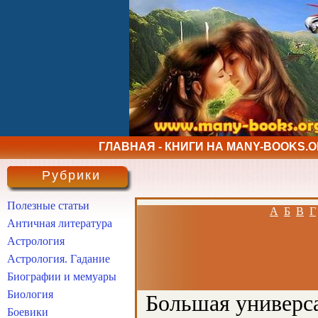
ГЛАВНАЯ - КНИГИ НА MANY-BOOKS.
Рубрики
Полезные статьи
А
Б
В
Г
Античная литература
Астрология
Астрология. Гадание
Биографии и мемуары
Биология
Большая универса
Боевики