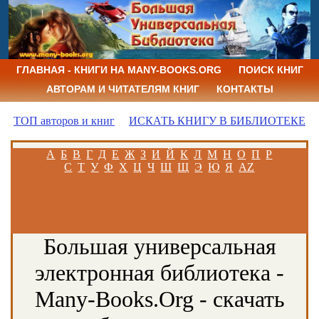
ГЛАВНАЯ - КНИГИ НА MANY-BOOKS.ORG
ПОИСК КНИГ
АВТОРАМ И ЧИТАТЕЛЯМ КНИГ
КОНТАКТЫ
ТОП авторов и книг
ИСКАТЬ КНИГУ В БИБЛИОТЕКЕ
А
Б
В
Г
Д
Е
Ж
З
И
Й
К
Л
М
Н
О
П
Р
С
Т
У
Ф
Х
Ц
Ч
Ш
Щ
Э
Ю
Я
AZ
Большая универсальная
электронная библиотека -
Many-Books.Org - скачать