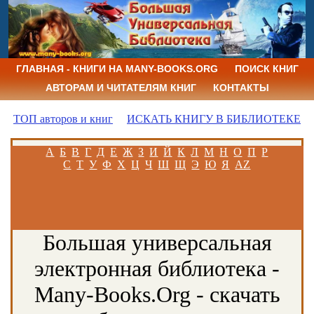
ГЛАВНАЯ - КНИГИ НА MANY-BOOKS.ORG
ПОИСК КНИГ
АВТОРАМ И ЧИТАТЕЛЯМ КНИГ
КОНТАКТЫ
ТОП авторов и книг
ИСКАТЬ КНИГУ В БИБЛИОТЕКЕ
А
Б
В
Г
Д
Е
Ж
З
И
Й
К
Л
М
Н
О
П
Р
С
Т
У
Ф
Х
Ц
Ч
Ш
Щ
Э
Ю
Я
AZ
Большая универсальная
электронная библиотека -
Many-Books.Org - скачать