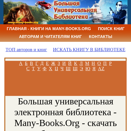
ГЛАВНАЯ - КНИГИ НА MANY-BOOKS.ORG
ПОИСК КНИГ
АВТОРАМ И ЧИТАТЕЛЯМ КНИГ
КОНТАКТЫ
ТОП авторов и книг
ИСКАТЬ КНИГУ В БИБЛИОТЕКЕ
А
Б
В
Г
Д
Е
Ж
З
И
Й
К
Л
М
Н
О
П
Р
С
Т
У
Ф
Х
Ц
Ч
Ш
Щ
Э
Ю
Я
AZ
Большая универсальная
электронная библиотека -
Many-Books.Org - скачать