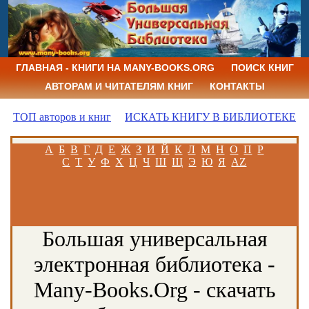
ГЛАВНАЯ - КНИГИ НА MANY-BOOKS.ORG
ПОИСК КНИГ
АВТОРАМ И ЧИТАТЕЛЯМ КНИГ
КОНТАКТЫ
ТОП авторов и книг
ИСКАТЬ КНИГУ В БИБЛИОТЕКЕ
А
Б
В
Г
Д
Е
Ж
З
И
Й
К
Л
М
Н
О
П
Р
С
Т
У
Ф
Х
Ц
Ч
Ш
Щ
Э
Ю
Я
AZ
Большая универсальная
электронная библиотека -
Many-Books.Org - скачать