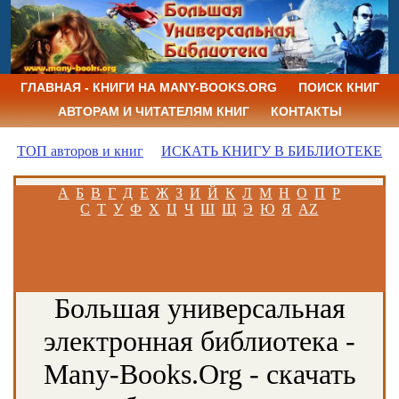
ГЛАВНАЯ - КНИГИ НА MANY-BOOKS.ORG
ПОИСК КНИГ
АВТОРАМ И ЧИТАТЕЛЯМ КНИГ
КОНТАКТЫ
ТОП авторов и книг
ИСКАТЬ КНИГУ В БИБЛИОТЕКЕ
А
Б
В
Г
Д
Е
Ж
З
И
Й
К
Л
М
Н
О
П
Р
С
Т
У
Ф
Х
Ц
Ч
Ш
Щ
Э
Ю
Я
AZ
Большая универсальная
электронная библиотека -
Many-Books.Org - скачать