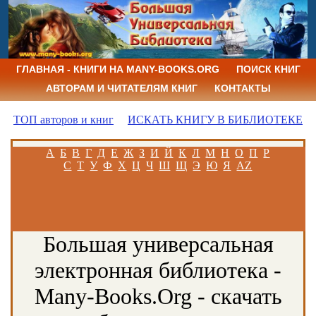
ГЛАВНАЯ - КНИГИ НА MANY-BOOKS.ORG
ПОИСК КНИГ
АВТОРАМ И ЧИТАТЕЛЯМ КНИГ
КОНТАКТЫ
ТОП авторов и книг
ИСКАТЬ КНИГУ В БИБЛИОТЕКЕ
А
Б
В
Г
Д
Е
Ж
З
И
Й
К
Л
М
Н
О
П
Р
С
Т
У
Ф
Х
Ц
Ч
Ш
Щ
Э
Ю
Я
AZ
Большая универсальная
электронная библиотека -
Many-Books.Org - скачать