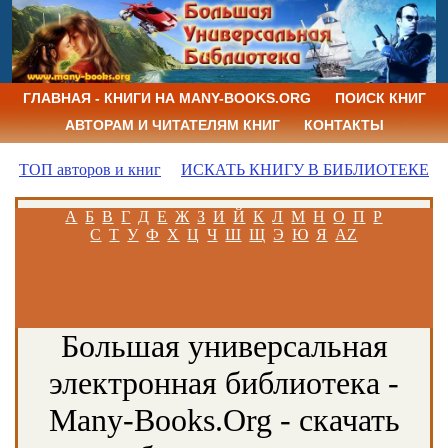
ГЛАВНАЯ - КНИГИ НА MANY-BOOKS.ORG
ПОИСК КНИГ
АВТОРАМ И ЧИТАТЕЛЯМ КНИГ
КОНТАКТЫ
ТОП авторов и книг
ИСКАТЬ КНИГУ В БИБЛИОТЕКЕ
А
Б
В
Г
Д
Е
Ж
З
И
Й
К
Л
М
Н
О
П
Р
С
Т
У
Ф
Х
Ц
Ч
Ш
Щ
Э
Ю
Я
AZ
Большая универсальная
электронная библиотека -
Many-Books.Org - скачать