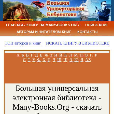
ГЛАВНАЯ - КНИГИ НА MANY-BOOKS.ORG
ПОИСК КНИГ
АВТОРАМ И ЧИТАТЕЛЯМ КНИГ
КОНТАКТЫ
ТОП авторов и книг
ИСКАТЬ КНИГУ В БИБЛИОТЕКЕ
А
Б
В
Г
Д
Е
Ж
З
И
Й
К
Л
М
Н
О
П
Р
С
Т
У
Ф
Х
Ц
Ч
Ш
Щ
Э
Ю
Я
AZ
Большая универсальная
электронная библиотека -
Many-Books.Org - скачать