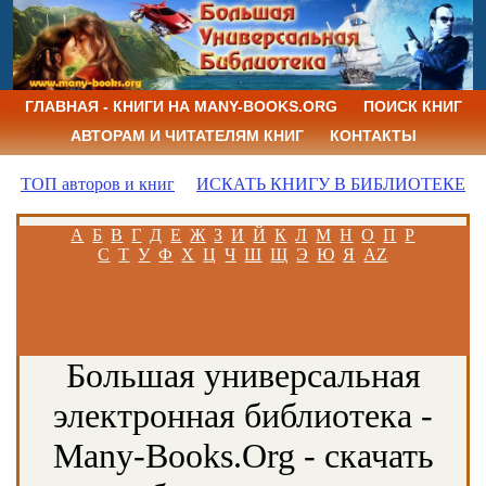
ГЛАВНАЯ - КНИГИ НА MANY-BOOKS.ORG
ПОИСК КНИГ
АВТОРАМ И ЧИТАТЕЛЯМ КНИГ
КОНТАКТЫ
ТОП авторов и книг
ИСКАТЬ КНИГУ В БИБЛИОТЕКЕ
А
Б
В
Г
Д
Е
Ж
З
И
Й
К
Л
М
Н
О
П
Р
С
Т
У
Ф
Х
Ц
Ч
Ш
Щ
Э
Ю
Я
AZ
Большая универсальная
электронная библиотека -
Many-Books.Org - скачать