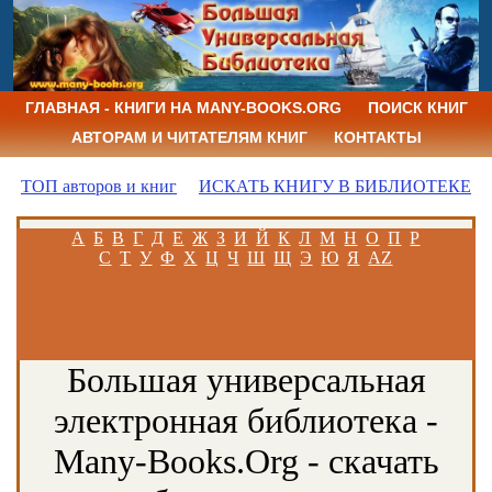
ГЛАВНАЯ - КНИГИ НА MANY-BOOKS.ORG
ПОИСК КНИГ
АВТОРАМ И ЧИТАТЕЛЯМ КНИГ
КОНТАКТЫ
ТОП авторов и книг
ИСКАТЬ КНИГУ В БИБЛИОТЕКЕ
А
Б
В
Г
Д
Е
Ж
З
И
Й
К
Л
М
Н
О
П
Р
С
Т
У
Ф
Х
Ц
Ч
Ш
Щ
Э
Ю
Я
AZ
Большая универсальная
электронная библиотека -
Many-Books.Org - скачать