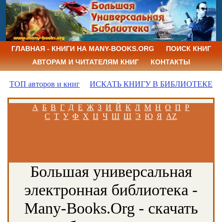
ГЛАВНАЯ - КНИГИ НА MANY-BOOKS.ORG
ПОИСК КНИГ
АВТОРАМ И ЧИТАТЕЛЯМ КНИГ
КОНТАКТЫ
ТОП авторов и книг
ИСКАТЬ КНИГУ В БИБЛИОТЕКЕ
А
Б
В
Г
Д
Е
Ж
З
И
Й
К
Л
М
Н
О
П
Р
С
Т
У
Ф
Х
Ц
Ч
Ш
Щ
Э
Ю
Я
AZ
Большая универсальная
электронная библиотека -
Many-Books.Org - скачать