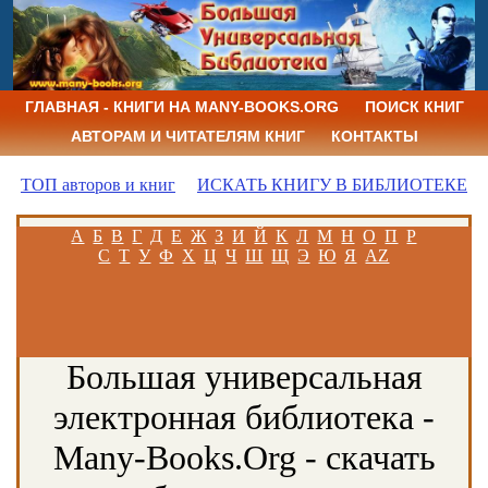
ГЛАВНАЯ - КНИГИ НА MANY-BOOKS.ORG
ПОИСК КНИГ
АВТОРАМ И ЧИТАТЕЛЯМ КНИГ
КОНТАКТЫ
ТОП авторов и книг
ИСКАТЬ КНИГУ В БИБЛИОТЕКЕ
А
Б
В
Г
Д
Е
Ж
З
И
Й
К
Л
М
Н
О
П
Р
С
Т
У
Ф
Х
Ц
Ч
Ш
Щ
Э
Ю
Я
AZ
Большая универсальная
электронная библиотека -
Many-Books.Org - скачать