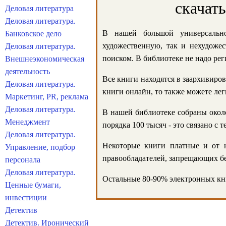
скачат
Деловая литература
Деловая литература.
В нашей большой универсально
Банковское дело
художественную, так и нехудожес
Деловая литература.
поиском. В библиотеке не надо реги
Внешнеэкономическая
деятельность
Все книги находятся в заархивиров
Деловая литература.
книги онлайн, то также можете лег
Маркетинг, PR, реклама
Деловая литература.
В нашей библиотеке собраны около
Менеджмент
порядка 100 тысяч - это связано с
Деловая литература.
Некоторые книги платные и от н
Управление, подбор
правообладателей, запрещающих бе
персонала
Деловая литература.
Остальные 80-90% электронных кни
Ценные бумаги,
инвестиции
Детектив
Детектив. Иронический