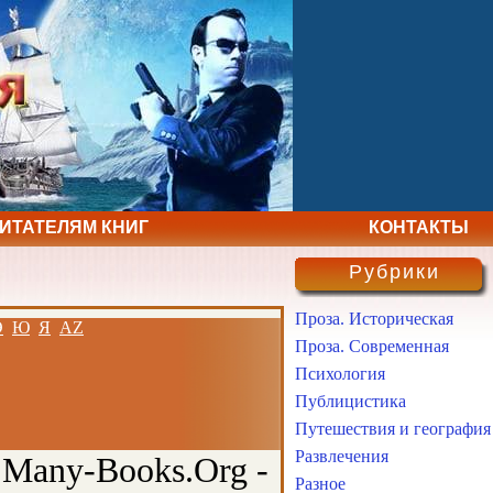
ЧИТАТЕЛЯМ КНИГ
КОНТАКТЫ
Рубрики
Проза. Историческая
Э
Ю
Я
AZ
Проза. Современная
Психология
Публицистика
Путешествия и география
Развлечения
 Many-Books.Org -
Разное