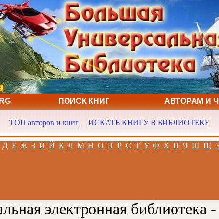
ORG
ПОИСК КНИГ
АВТОРАМ И 
ТОП авторов и книг
ИСКАТЬ КНИГУ В БИБЛИОТЕКЕ
Д
Е
Ж
З
И
Й
К
Л
М
Н
О
П
Р
С
Т
У
Ф
Х
Ц
Ч
Ш
Щ
льная электронная библиотека -