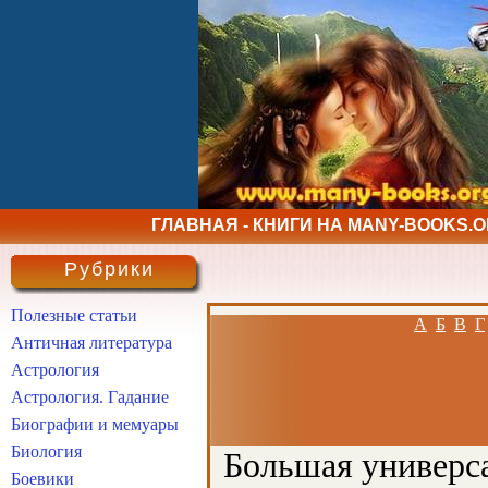
ГЛАВНАЯ - КНИГИ НА MANY-BOOKS.
Рубрики
Полезные статьи
А
Б
В
Г
Античная литература
Астрология
Астрология. Гадание
Биографии и мемуары
Биология
Большая универса
Боевики