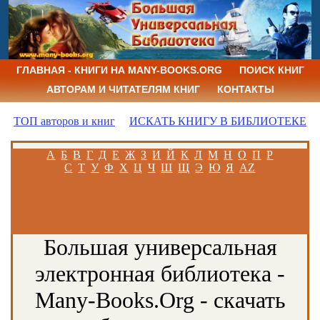
ГЛАВНАЯ - КНИГИ НА MANY-BOOKS.ORG
ПОИСК КНИГ
АВТОРАМ И ЧИТАТЕЛЯМ КНИГ
КОНТАКТЫ
ТОП авторов и книг
ИСКАТЬ КНИГУ В БИБЛИОТЕКЕ
А
Б
В
Г
Д
Е
Ж
З
И
Й
К
Л
М
Н
О
П
Р
С
Т
У
Ф
Х
Ц
Ч
Ш
Щ
Э
Ю
Я
AZ
Большая универсальная
электронная библиотека -
Many-Books.Org - скачать