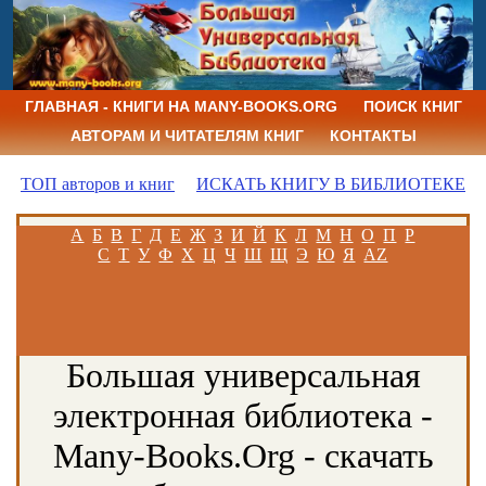
ГЛАВНАЯ - КНИГИ НА MANY-BOOKS.ORG
ПОИСК КНИГ
АВТОРАМ И ЧИТАТЕЛЯМ КНИГ
КОНТАКТЫ
ТОП авторов и книг
ИСКАТЬ КНИГУ В БИБЛИОТЕКЕ
А
Б
В
Г
Д
Е
Ж
З
И
Й
К
Л
М
Н
О
П
Р
С
Т
У
Ф
Х
Ц
Ч
Ш
Щ
Э
Ю
Я
AZ
Большая универсальная
электронная библиотека -
Many-Books.Org - скачать