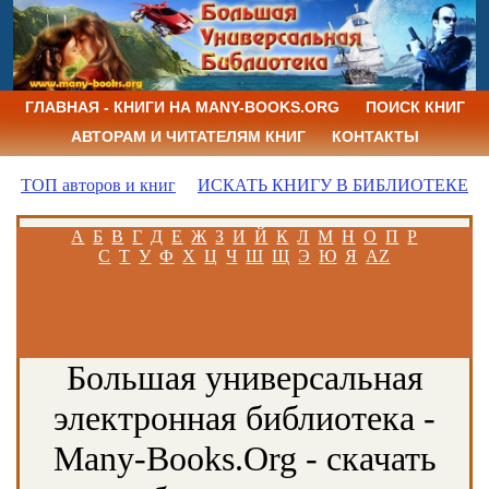
ГЛАВНАЯ - КНИГИ НА MANY-BOOKS.ORG
ПОИСК КНИГ
АВТОРАМ И ЧИТАТЕЛЯМ КНИГ
КОНТАКТЫ
ТОП авторов и книг
ИСКАТЬ КНИГУ В БИБЛИОТЕКЕ
А
Б
В
Г
Д
Е
Ж
З
И
Й
К
Л
М
Н
О
П
Р
С
Т
У
Ф
Х
Ц
Ч
Ш
Щ
Э
Ю
Я
AZ
Большая универсальная
электронная библиотека -
Many-Books.Org - скачать