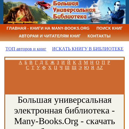
ГЛАВНАЯ - КНИГИ НА MANY-BOOKS.ORG
ПОИСК КНИГ
АВТОРАМ И ЧИТАТЕЛЯМ КНИГ
КОНТАКТЫ
ТОП авторов и книг
ИСКАТЬ КНИГУ В БИБЛИОТЕКЕ
А
Б
В
Г
Д
Е
Ж
З
И
Й
К
Л
М
Н
О
П
Р
С
Т
У
Ф
Х
Ц
Ч
Ш
Щ
Э
Ю
Я
AZ
Большая универсальная
электронная библиотека -
Many-Books.Org - скачать