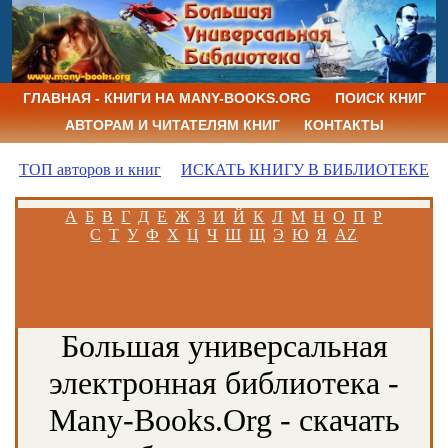
ГЛАВНАЯ - КНИГИ НА MANY-BOOKS.ORG
ПОИСК КНИГ
АВТОРАМ И ЧИТАТЕЛЯМ КНИГ
КОНТАКТЫ
ТОП авторов и книг
ИСКАТЬ КНИГУ В БИБЛИОТЕКЕ
А
Б
В
Г
Д
Е
Ж
З
И
Й
К
Л
М
Н
О
П
Р
С
Т
У
Ф
Х
Ц
Ч
Ш
Щ
Э
Ю
Я
AZ
Большая универсальная
электронная библиотека -
Many-Books.Org - скачать