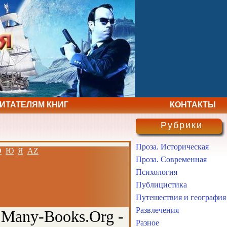
ЧИТАТЕЛЯМ КНИГ
КОНТАКТЫ
Рубрики
Проза. Историческая
Э
Ю
Я
AZ
Проза. Современная
Психология
Публицистика
Путешествия и география
Развлечения
 Many-Books.Org -
Разное