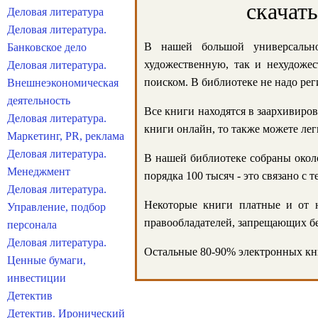
скачат
Деловая литература
Деловая литература.
В нашей большой универсально
Банковское дело
художественную, так и нехудожес
Деловая литература.
поиском. В библиотеке не надо реги
Внешнеэкономическая
деятельность
Все книги находятся в заархивиров
Деловая литература.
книги онлайн, то также можете лег
Маркетинг, PR, реклама
Деловая литература.
В нашей библиотеке собраны около
Менеджмент
порядка 100 тысяч - это связано с
Деловая литература.
Некоторые книги платные и от н
Управление, подбор
правообладателей, запрещающих бе
персонала
Деловая литература.
Остальные 80-90% электронных кни
Ценные бумаги,
инвестиции
Детектив
Детектив. Иронический