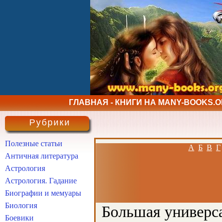
ГЛАВНАЯ - КНИГИ НА MANY-BOOKS.
Рубрики
Полезные статьи
А
Б
В
Г
Античная литература
Астрология
Астрология. Гадание
Биографии и мемуары
Биология
Большая универса
Боевики