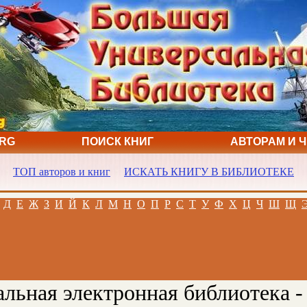
ORG
ПОИСК КНИГ
АВТОРАМ И 
ТОП авторов и книг
ИСКАТЬ КНИГУ В БИБЛИОТЕКЕ
Д
Е
Ж
З
И
Й
К
Л
М
Н
О
П
Р
С
Т
У
Ф
Х
Ц
Ч
Ш
Щ
льная электронная библиотека -