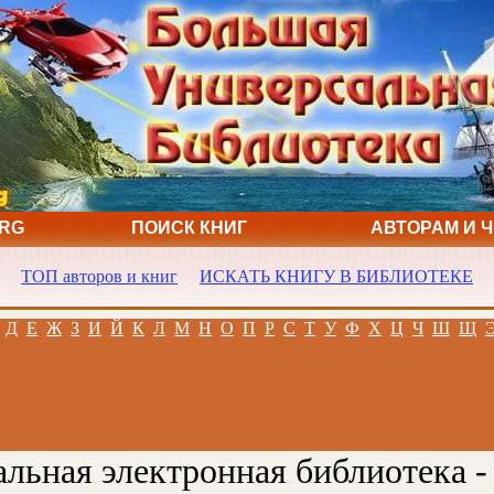
ORG
ПОИСК КНИГ
АВТОРАМ И 
ТОП авторов и книг
ИСКАТЬ КНИГУ В БИБЛИОТЕКЕ
Д
Е
Ж
З
И
Й
К
Л
М
Н
О
П
Р
С
Т
У
Ф
Х
Ц
Ч
Ш
Щ
льная электронная библиотека -