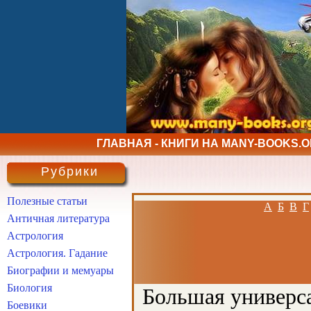
ГЛАВНАЯ - КНИГИ НА MANY-BOOKS.
Рубрики
Полезные статьи
А
Б
В
Г
Античная литература
Астрология
Астрология. Гадание
Биографии и мемуары
Биология
Большая универса
Боевики