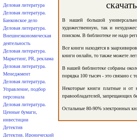
скачат
Деловая литература
Деловая литература.
В нашей большой универсально
Банковское дело
художественную, так и нехудожес
Деловая литература.
поиском. В библиотеке не надо реги
Внешнеэкономическая
деятельность
Все книги находятся в заархивиров
Деловая литература.
книги онлайн, то также можете лег
Маркетинг, PR, реклама
Деловая литература.
В нашей библиотеке собраны около
Менеджмент
порядка 100 тысяч - это связано с
Деловая литература.
Некоторые книги платные и от н
Управление, подбор
правообладателей, запрещающих бе
персонала
Деловая литература.
Остальные 80-90% электронных кни
Ценные бумаги,
инвестиции
Детектив
Детектив. Иронический