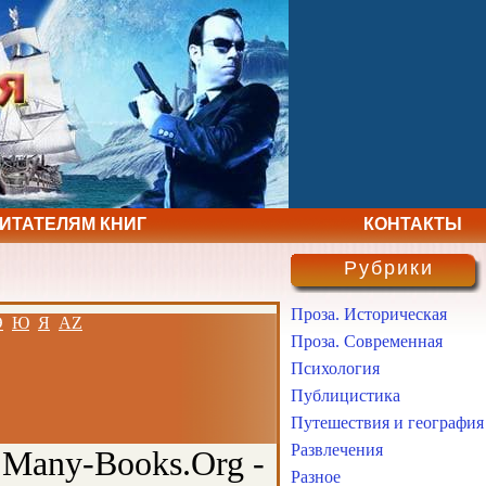
ЧИТАТЕЛЯМ КНИГ
КОНТАКТЫ
Рубрики
Проза. Историческая
Э
Ю
Я
AZ
Проза. Современная
Психология
Публицистика
Путешествия и география
Развлечения
 Many-Books.Org -
Разное