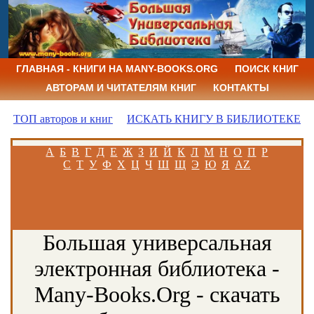
ГЛАВНАЯ - КНИГИ НА MANY-BOOKS.ORG
ПОИСК КНИГ
АВТОРАМ И ЧИТАТЕЛЯМ КНИГ
КОНТАКТЫ
ТОП авторов и книг
ИСКАТЬ КНИГУ В БИБЛИОТЕКЕ
А
Б
В
Г
Д
Е
Ж
З
И
Й
К
Л
М
Н
О
П
Р
С
Т
У
Ф
Х
Ц
Ч
Ш
Щ
Э
Ю
Я
AZ
Большая универсальная
электронная библиотека -
Many-Books.Org - скачать