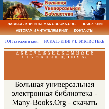
ГЛАВНАЯ - КНИГИ НА MANY-BOOKS.ORG
ПОИСК КНИГ
АВТОРАМ И ЧИТАТЕЛЯМ КНИГ
КОНТАКТЫ
ТОП авторов и книг
ИСКАТЬ КНИГУ В БИБЛИОТЕКЕ
А
Б
В
Г
Д
Е
Ж
З
И
Й
К
Л
М
Н
О
П
Р
С
Т
У
Ф
Х
Ц
Ч
Ш
Щ
Э
Ю
Я
AZ
Большая универсальная
электронная библиотека -
Many-Books.Org - скачать