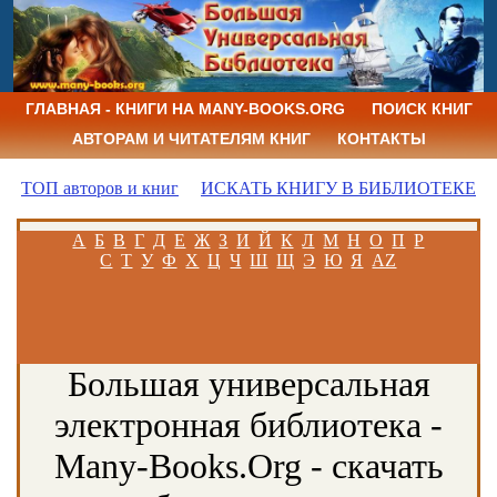
ГЛАВНАЯ - КНИГИ НА MANY-BOOKS.ORG
ПОИСК КНИГ
АВТОРАМ И ЧИТАТЕЛЯМ КНИГ
КОНТАКТЫ
ТОП авторов и книг
ИСКАТЬ КНИГУ В БИБЛИОТЕКЕ
А
Б
В
Г
Д
Е
Ж
З
И
Й
К
Л
М
Н
О
П
Р
С
Т
У
Ф
Х
Ц
Ч
Ш
Щ
Э
Ю
Я
AZ
Большая универсальная
электронная библиотека -
Many-Books.Org - скачать