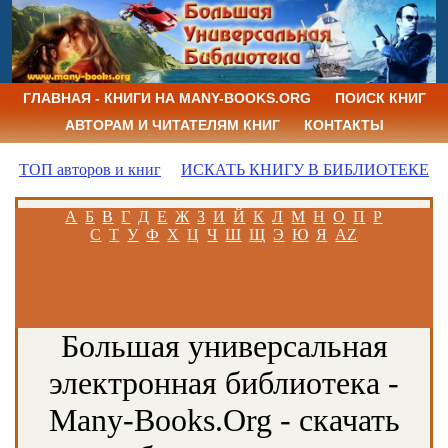
ГЛАВНАЯ - КНИГИ НА MANY-BOOKS.ORG
ПОИСК КНИГ
АВТОРАМ И ЧИТАТЕЛЯМ КНИГ
КОНТАКТЫ
ТОП авторов и книг
ИСКАТЬ КНИГУ В БИБЛИОТЕКЕ
А
Б
В
Г
Д
Е
Ж
З
И
Й
К
Л
М
Н
О
П
Р
С
Т
У
Ф
Х
Ц
Ч
Ш
Щ
Э
Ю
Я
AZ
Большая универсальная
электронная библиотека -
Many-Books.Org - скачать