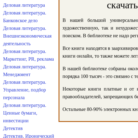
скачат
Деловая литература
Деловая литература.
В нашей большой универсально
Банковское дело
художественную, так и нехудожес
Деловая литература.
поиском. В библиотеке не надо реги
Внешнеэкономическая
деятельность
Все книги находятся в заархивиров
Деловая литература.
книги онлайн, то также можете лег
Маркетинг, PR, реклама
Деловая литература.
В нашей библиотеке собраны около
Менеджмент
порядка 100 тысяч - это связано с
Деловая литература.
Некоторые книги платные и от н
Управление, подбор
правообладателей, запрещающих бе
персонала
Деловая литература.
Остальные 80-90% электронных кни
Ценные бумаги,
инвестиции
Детектив
Детектив. Иронический