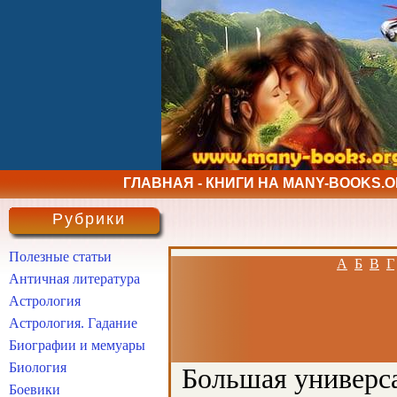
ГЛАВНАЯ - КНИГИ НА MANY-BOOKS.
Рубрики
Полезные статьи
А
Б
В
Г
Античная литература
Астрология
Астрология. Гадание
Биографии и мемуары
Биология
Большая универса
Боевики