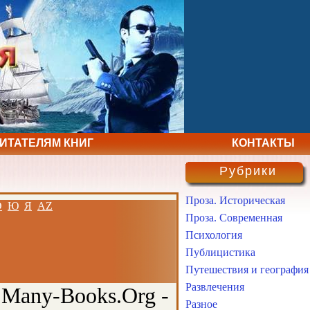
ЧИТАТЕЛЯМ КНИГ
КОНТАКТЫ
Рубрики
Проза. Историческая
Э
Ю
Я
AZ
Проза. Современная
Психология
Публицистика
Путешествия и география
Развлечения
 Many-Books.Org -
Разное