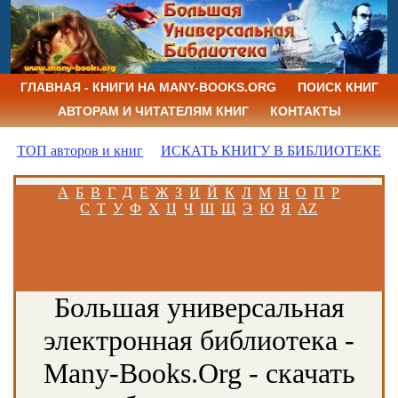
ГЛАВНАЯ - КНИГИ НА MANY-BOOKS.ORG
ПОИСК КНИГ
АВТОРАМ И ЧИТАТЕЛЯМ КНИГ
КОНТАКТЫ
ТОП авторов и книг
ИСКАТЬ КНИГУ В БИБЛИОТЕКЕ
А
Б
В
Г
Д
Е
Ж
З
И
Й
К
Л
М
Н
О
П
Р
С
Т
У
Ф
Х
Ц
Ч
Ш
Щ
Э
Ю
Я
AZ
Большая универсальная
электронная библиотека -
Many-Books.Org - скачать