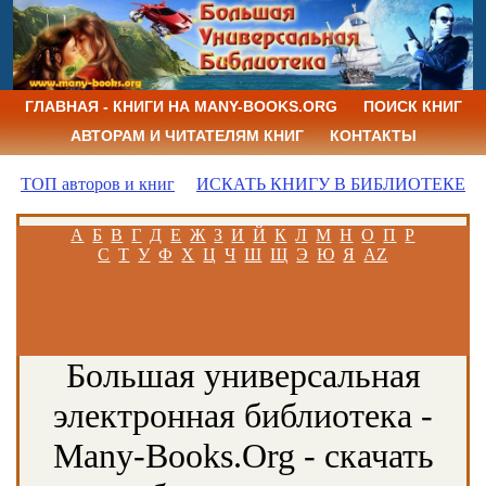
ГЛАВНАЯ - КНИГИ НА MANY-BOOKS.ORG
ПОИСК КНИГ
АВТОРАМ И ЧИТАТЕЛЯМ КНИГ
КОНТАКТЫ
ТОП авторов и книг
ИСКАТЬ КНИГУ В БИБЛИОТЕКЕ
А
Б
В
Г
Д
Е
Ж
З
И
Й
К
Л
М
Н
О
П
Р
С
Т
У
Ф
Х
Ц
Ч
Ш
Щ
Э
Ю
Я
AZ
Большая универсальная
электронная библиотека -
Many-Books.Org - скачать